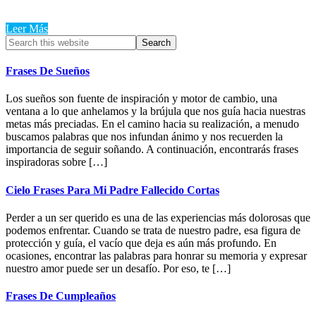
Leer Más
Primary
Search
this
Sidebar
website
Frases De Sueños
Los sueños son fuente de inspiración y motor de cambio, una
ventana a lo que anhelamos y la brújula que nos guía hacia nuestras
metas más preciadas. En el camino hacia su realización, a menudo
buscamos palabras que nos infundan ánimo y nos recuerden la
importancia de seguir soñando. A continuación, encontrarás frases
inspiradoras sobre […]
Cielo Frases Para Mi Padre Fallecido Cortas
Perder a un ser querido es una de las experiencias más dolorosas que
podemos enfrentar. Cuando se trata de nuestro padre, esa figura de
protección y guía, el vacío que deja es aún más profundo. En
ocasiones, encontrar las palabras para honrar su memoria y expresar
nuestro amor puede ser un desafío. Por eso, te […]
Frases De Cumpleaños