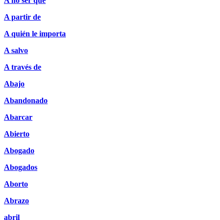
A no ser que
A partir de
A quién le importa
A salvo
A través de
Abajo
Abandonado
Abarcar
Abierto
Abogado
Abogados
Aborto
Abrazo
abril