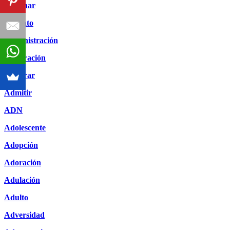
Adivinar
Adjunto
Administración
Admiración
Admirar
Admitir
ADN
Adolescente
Adopción
Adoración
Adulación
Adulto
Adversidad