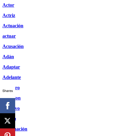
Actor
Actriz
Actuación
actuar
Acusación
Adán
Adaptar
Adelante
Adentro
Shares
Adiccion
Adictivo
Adicto
Adivinación