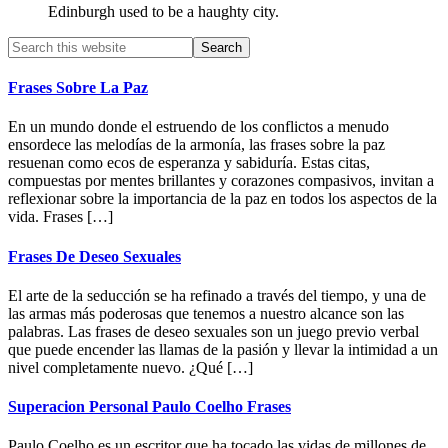
Edinburgh used to be a haughty city.
Primary
Search
this
Sidebar
website
Frases Sobre La Paz
En un mundo donde el estruendo de los conflictos a menudo
ensordece las melodías de la armonía, las frases sobre la paz
resuenan como ecos de esperanza y sabiduría. Estas citas,
compuestas por mentes brillantes y corazones compasivos, invitan a
reflexionar sobre la importancia de la paz en todos los aspectos de la
vida. Frases […]
Frases De Deseo Sexuales
El arte de la seducción se ha refinado a través del tiempo, y una de
las armas más poderosas que tenemos a nuestro alcance son las
palabras. Las frases de deseo sexuales son un juego previo verbal
que puede encender las llamas de la pasión y llevar la intimidad a un
nivel completamente nuevo. ¿Qué […]
Superacion Personal Paulo Coelho Frases
Paulo Coelho es un escritor que ha tocado las vidas de millones de