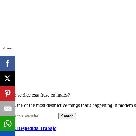
Shares
¿Cómo se dice esta frase en inglés?
One of the most destructive things that’s happening in modern so
Primary
Search
this
Sidebar
website
Frases Despedida Trabajo