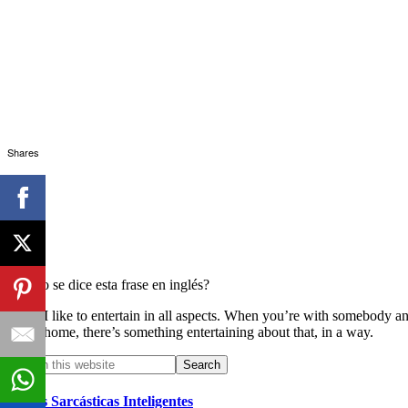
Shares
¿Cómo se dice esta frase en inglés?
I like to entertain in all aspects. When you’re with somebody an
home, there’s something entertaining about that, in a way.
Primary
Search
this
Sidebar
website
Frases Sarcásticas Inteligentes