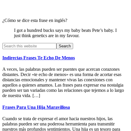
¿Cómo se dice esta frase en inglés?
I got a hundred bucks says my baby beats Pete’s baby. I
just think genetics are in my favour.
Primary
Search
this
Sidebar
website
Indirectas Frases Te Echo De Menos
A veces, las palabras pueden ser puentes que acercan corazones
distantes. Decir «te echo de menos» es una forma de acortar esas
distancias emocionales y mantener vivas las conexiones con
aquellos a quienes amamos. Las frases para expresar esa nostalgia
pueden ser tan variadas como las relaciones que tejemos a lo largo
de nuestra vida. […]
Frases Para Una Hija Maravillosa
Cuando se trata de expresar el amor hacia nuestros hijos, las
palabras pueden ser una poderosa herramienta para transmitir
nuestros más profundos sentimientos. Una hija es un tesoro para