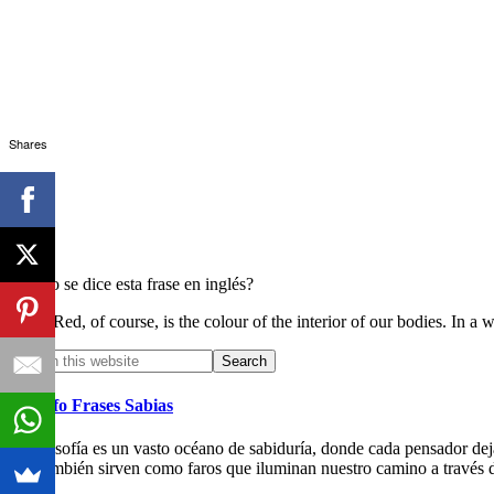
Shares
¿Cómo se dice esta frase en inglés?
Red, of course, is the colour of the interior of our bodies. In a wa
Primary
Search
this
Sidebar
website
Filosofo Frases Sabias
La filosofía es un vasto océano de sabiduría, donde cada pensador deja 
que también sirven como faros que iluminan nuestro camino a través d