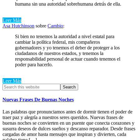
humana sin una autoridad sobrehumana detrás de ella.
Leer Más
Asa Hutchinson
sobre
Cambio
:
Si bien no tenemos la autoridad a nivel estatal para
cambiar la política federal, mis compañeros
gobernadores y yo tenemos el deber de proteger a los
ciudadanos de nuestros estados, y tenemos la
responsabilidad personal de actuar cuando tenemos el
poder para hacerlo.
Leer Más
Primary
Search
this
Sidebar
website
Nuevas Frases De Buenas Noches
Las palabras que pronunciamos antes de dormir tienen el poder de
traer paz y alegría a nuestros seres queridos. Nuevas frases de
buenas noches se convierten en un puente que conecta corazones y
susurra deseos de dulces sueños y descanso reparador. Desde frases
cargadas de amor hasta mensajes que inspiran y divierten, cada
palabra tiene […]