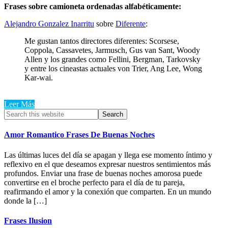
Frases sobre camioneta ordenadas alfabéticamente:
Alejandro Gonzalez Inarritu
sobre
Diferente
:
Me gustan tantos directores diferentes: Scorsese,
Coppola, Cassavetes, Jarmusch, Gus van Sant, Woody
Allen y los grandes como Fellini, Bergman, Tarkovsky
y entre los cineastas actuales von Trier, Ang Lee, Wong
Kar-wai.
Leer Más
Primary
Search
this
Sidebar
website
Amor Romantico Frases De Buenas Noches
Las últimas luces del día se apagan y llega ese momento íntimo y
reflexivo en el que deseamos expresar nuestros sentimientos más
profundos. Enviar una frase de buenas noches amorosa puede
convertirse en el broche perfecto para el día de tu pareja,
reafirmando el amor y la conexión que comparten. En un mundo
donde la […]
Frases Ilusion