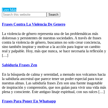
Leer Más
Primary
Search
this
Sidebar
website
Frases Contra La Violencia De Genero
La violencia de género representa una de las problemáticas más
dolorosas y persistentes de nuestras sociedades. A través de frases
contra la violencia de género, buscamos no solo crear conciencia,
sino también inspirar y motivar a la acción para lograr un cambio
real y palpable. Hoy, más que nunca, se hace necesaria la reflexión y
[…]
Sabiduria Frases Zen
En la búsqueda de calma y serenidad, a menudo nos volcamos hacia
la sabiduría ancestral que parece tener un poder especial para tocar
nuestras almas. Las sabiduría frases Zen son una fuente inagotable
de inspiración y comprensión, que nos guían para vivir una vida más
plena y consciente. Este antiguo linaje espiritual, con sus raíces […]
Frases Para Poner En Whatsapp