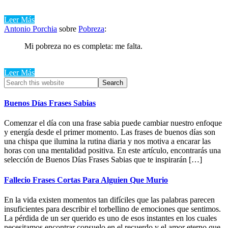
Leer Más
Antonio Porchia
sobre
Pobreza
:
Mi pobreza no es completa: me falta.
Leer Más
Primary
Search
this
Sidebar
website
Buenos Días Frases Sabias
Comenzar el día con una frase sabia puede cambiar nuestro enfoque
y energía desde el primer momento. Las frases de buenos días son
una chispa que ilumina la rutina diaria y nos motiva a encarar las
horas con una mentalidad positiva. En este artículo, encontrarás una
selección de Buenos Días Frases Sabias que te inspirarán […]
Fallecio Frases Cortas Para Alguien Que Murio
En la vida existen momentos tan difíciles que las palabras parecen
insuficientes para describir el torbellino de emociones que sentimos.
La pérdida de un ser querido es uno de esos instantes en los cuales
necesitamos encontrar consuelo en el recuerdo y el amor eterno que