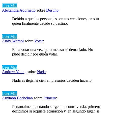
Leer Más
Alexandra Adornetto
sobre
Destino
:
Debido a que los personajes son tus creaciones, eres tú
quien finalmente decide su destino.
Leer Más
Andy Warhol
sobre
Votar
:
Fui a votar una vez, pero me asusté demasiado. No
pude decidir por quién votar.
Leer Más
Andrew Young
sobre
Nada
:
Nada es ilegal si cien empresarios deciden hacerlo.
Leer Más
Amitabh Bachchan
sobre
Primero
:
Personalmente, cuando surge una controversia, primero
decidimos si requiere aclaración y, en segundo lugar, si