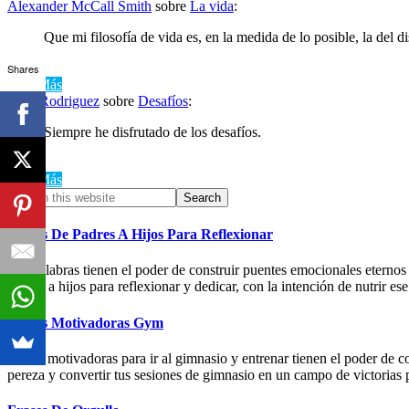
Alexander McCall Smith
sobre
La vida
:
Que mi filosofía de vida es, en la medida de lo posible, la del di
Shares
Leer Más
Alex Rodriguez
sobre
Desafíos
:
Siempre he disfrutado de los desafíos.
Leer Más
Primary
Search
this
Sidebar
website
Frases De Padres A Hijos Para Reflexionar
Las palabras tienen el poder de construir puentes emocionales eternos
padres a hijos para reflexionar y dedicar, con la intención de nutrir e
Frases Motivadoras Gym
Frases motivadoras para ir al gimnasio y entrenar tienen el poder de c
pereza y convertir tus sesiones de gimnasio en un campo de 