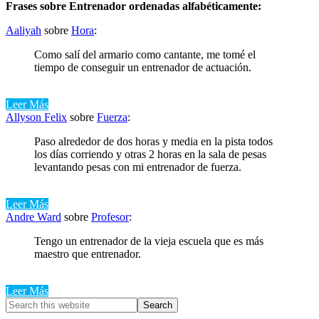
Frases sobre Entrenador ordenadas alfabéticamente:
Aaliyah
sobre
Hora
:
Como salí del armario como cantante, me tomé el
tiempo de conseguir un entrenador de actuación.
Leer Más
Allyson Felix
sobre
Fuerza
:
Paso alrededor de dos horas y media en la pista todos
los días corriendo y otras 2 horas en la sala de pesas
levantando pesas con mi entrenador de fuerza.
Leer Más
Andre Ward
sobre
Profesor
:
Tengo un entrenador de la vieja escuela que es más
maestro que entrenador.
Leer Más
Primary
Search
this