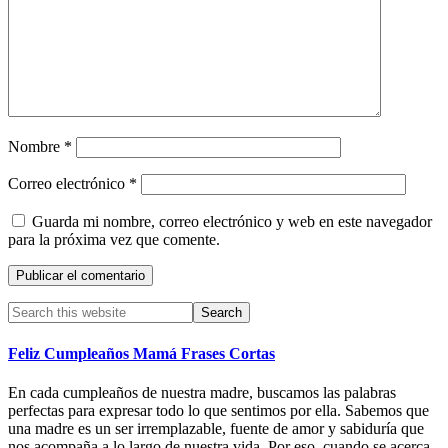
Nombre
*
Correo electrónico
*
Guarda mi nombre, correo electrónico y web en este navegador
para la próxima vez que comente.
Primary
Search
this
Sidebar
website
Feliz Cumpleaños Mamá Frases Cortas
En cada cumpleaños de nuestra madre, buscamos las palabras
perfectas para expresar todo lo que sentimos por ella. Sabemos que
una madre es un ser irremplazable, fuente de amor y sabiduría que
nos acompaña a lo largo de nuestra vida. Por eso, cuando se acerca