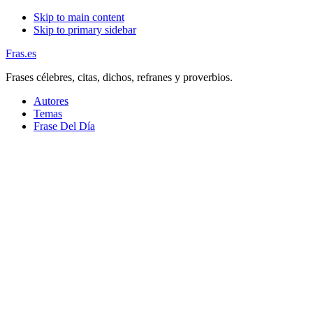
Skip to main content
Skip to primary sidebar
Fras.es
Frases célebres, citas, dichos, refranes y proverbios.
Autores
Temas
Frase Del Día