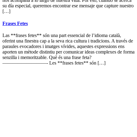
nos acompaña a lo largo de nuestra vida. Por eso, cuando se acerca
su día especial, queremos encontrar ese mensaje que capture nuestro
[…]
Frases Fetes
Las **frases fetes** són una part essencial de l’idioma català,
oferint una finestra cap a la seva rica cultura i tradicions. A través de
paraules evocadores i imatges vívides, aquestes expressions ens
aporten un mètode distintiu per comunicar ideas complexes de forma
senzilla i memoritzable. Què és una frase feta?
—————————- Les **frases fetes** són […]