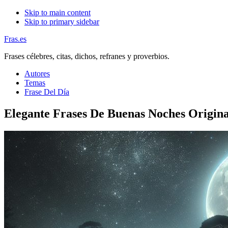
Skip to main content
Skip to primary sidebar
Fras.es
Frases célebres, citas, dichos, refranes y proverbios.
Autores
Temas
Frase Del Día
Elegante Frases De Buenas Noches Origina