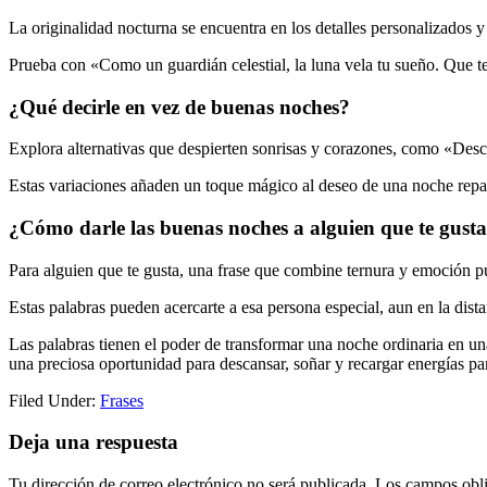
La originalidad nocturna se encuentra en los detalles personalizados 
Prueba con «Como un guardián celestial, la luna vela tu sueño. Que 
¿Qué decirle en vez de buenas noches?
Explora alternativas que despierten sonrisas y corazones, como «Desc
Estas variaciones añaden un toque mágico al deseo de una noche repa
¿Cómo darle las buenas noches a alguien que te gust
Para alguien que te gusta, una frase que combine ternura y emoción pu
Estas palabras pueden acercarte a esa persona especial, aun en la dista
Las palabras tienen el poder de transformar una noche ordinaria en u
una preciosa oportunidad para descansar, soñar y recargar energías para
Filed Under:
Frases
Reader
Deja una respuesta
Interactions
Tu dirección de correo electrónico no será publicada.
Los campos obli