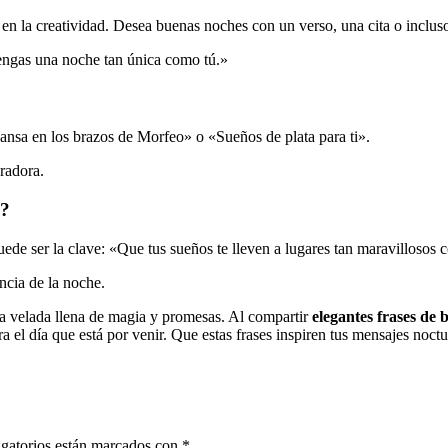
y en la creatividad. Desea buenas noches con un verso, una cita o inclu
tengas una noche tan única como tú.»
ansa en los brazos de Morfeo» o «Sueños de plata para ti».
radora.
a?
ede ser la clave: «Que tus sueños te lleven a lugares tan maravillosos 
ncia de la noche.
na velada llena de magia y promesas. Al compartir
elegantes frases de 
 el día que está por venir. Que estas frases inspiren tus mensajes noctu
gatorios están marcados con
*