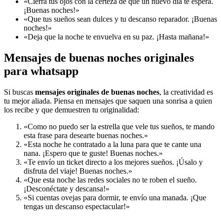
«Cierra tus ojos con la certeza de que un nuevo día te espera.
¡Buenas noches!»
«Que tus sueños sean dulces y tu descanso reparador. ¡Buenas
noches!»
«Deja que la noche te envuelva en su paz. ¡Hasta mañana!»
Mensajes de buenas noches originales
para whatsapp
Si buscas
mensajes originales de buenas noches
, la creatividad es
tu mejor aliada. Piensa en mensajes que saquen una sonrisa a quien
los recibe y que demuestren tu originalidad:
«Como no puedo ser la estrella que vele tus sueños, te mando
esta frase para desearte buenas noches.»
«Esta noche he contratado a la luna para que te cante una
nana. ¡Espero que te guste! Buenas noches.»
«Te envío un ticket directo a los mejores sueños. ¡Úsalo y
disfruta del viaje! Buenas noches.»
«Que esta noche las redes sociales no te roben el sueño.
¡Desconéctate y descansa!»
«Si cuentas ovejas para dormir, te envío una manada. ¡Que
tengas un descanso espectacular!»