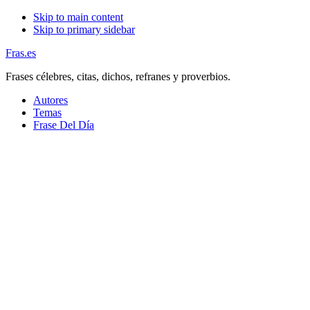
Skip to main content
Skip to primary sidebar
Fras.es
Frases célebres, citas, dichos, refranes y proverbios.
Autores
Temas
Frase Del Día