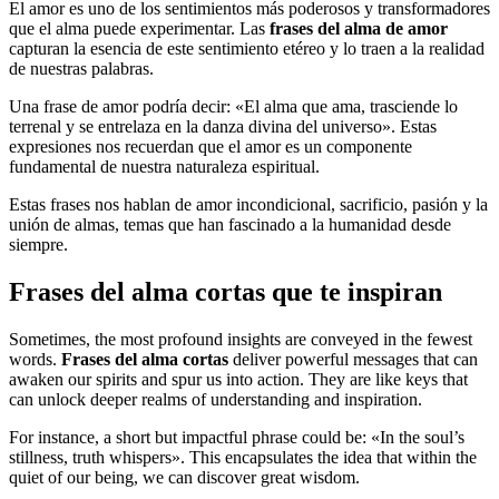
El amor es uno de los sentimientos más poderosos y transformadores
que el alma puede experimentar. Las
frases del alma de amor
capturan la esencia de este sentimiento etéreo y lo traen a la realidad
de nuestras palabras.
Una frase de amor podría decir: «El alma que ama, trasciende lo
terrenal y se entrelaza en la danza divina del universo». Estas
expresiones nos recuerdan que el amor es un componente
fundamental de nuestra naturaleza espiritual.
Estas frases nos hablan de amor incondicional, sacrificio, pasión y la
unión de almas, temas que han fascinado a la humanidad desde
siempre.
Frases del alma cortas que te inspiran
Sometimes, the most profound insights are conveyed in the fewest
words.
Frases del alma cortas
deliver powerful messages that can
awaken our spirits and spur us into action. They are like keys that
can unlock deeper realms of understanding and inspiration.
For instance, a short but impactful phrase could be: «In the soul’s
stillness, truth whispers». This encapsulates the idea that within the
quiet of our being, we can discover great wisdom.