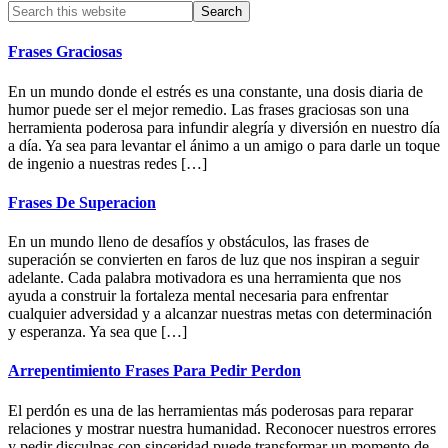
Primary
Search
this
Sidebar
website
Frases Graciosas
En un mundo donde el estrés es una constante, una dosis diaria de
humor puede ser el mejor remedio. Las frases graciosas son una
herramienta poderosa para infundir alegría y diversión en nuestro día
a día. Ya sea para levantar el ánimo a un amigo o para darle un toque
de ingenio a nuestras redes […]
Frases De Superacion
En un mundo lleno de desafíos y obstáculos, las frases de
superación se convierten en faros de luz que nos inspiran a seguir
adelante. Cada palabra motivadora es una herramienta que nos
ayuda a construir la fortaleza mental necesaria para enfrentar
cualquier adversidad y a alcanzar nuestras metas con determinación
y esperanza. Ya sea que […]
Arrepentimiento Frases Para Pedir Perdon
El perdón es una de las herramientas más poderosas para reparar
relaciones y mostrar nuestra humanidad. Reconocer nuestros errores
y pedir disculpas con sinceridad puede transformar un momento de