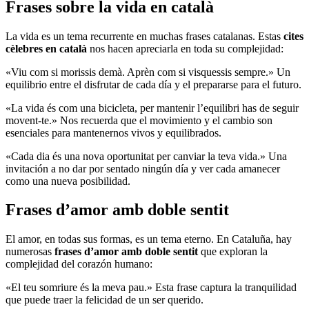
Frases sobre la vida en català
La vida es un tema recurrente en muchas frases catalanas. Estas
cites
cèlebres en català
nos hacen apreciarla en toda su complejidad:
«Viu com si morissis demà. Aprèn com si visquessis sempre.» Un
equilibrio entre el disfrutar de cada día y el prepararse para el futuro.
«La vida és com una bicicleta, per mantenir l’equilibri has de seguir
movent-te.» Nos recuerda que el movimiento y el cambio son
esenciales para mantenernos vivos y equilibrados.
«Cada dia és una nova oportunitat per canviar la teva vida.» Una
invitación a no dar por sentado ningún día y ver cada amanecer
como una nueva posibilidad.
Frases d’amor amb doble sentit
El amor, en todas sus formas, es un tema eterno. En Cataluña, hay
numerosas
frases d’amor amb doble sentit
que exploran la
complejidad del corazón humano:
«El teu somriure és la meva pau.» Esta frase captura la tranquilidad
que puede traer la felicidad de un ser querido.