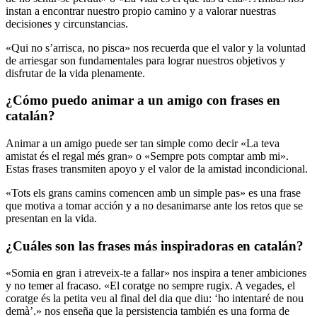
instan a encontrar nuestro propio camino y a valorar nuestras
decisiones y circunstancias.
«Qui no s’arrisca, no pisca» nos recuerda que el valor y la voluntad
de arriesgar son fundamentales para lograr nuestros objetivos y
disfrutar de la vida plenamente.
¿Cómo puedo animar a un amigo con frases en
catalán?
Animar a un amigo puede ser tan simple como decir «La teva
amistat és el regal més gran» o «Sempre pots comptar amb mi».
Estas frases transmiten apoyo y el valor de la amistad incondicional.
«Tots els grans camins comencen amb un simple pas» es una frase
que motiva a tomar acción y a no desanimarse ante los retos que se
presentan en la vida.
¿Cuáles son las frases más inspiradoras en catalán?
«Somia en gran i atreveix-te a fallar» nos inspira a tener ambiciones
y no temer al fracaso. «El coratge no sempre rugix. A vegades, el
coratge és la petita veu al final del dia que diu: ‘ho intentaré de nou
demà’.» nos enseña que la persistencia también es una forma de