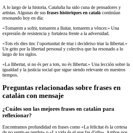
A lo largo de la historia, Cataluña ha sido cuna de pensadores y
artistas. Algunas de sus
frases històriques en català
continúan
resonando hoy en día:
«Tornarem a sofrir, tornarem a lluitar, tornarem a vèncer.» Una
expresión de resistencia y fortaleza frente a la adversidad.
«Tots els dies tinc l’oportunitat de triar i decideixo triar la llibertat.»
Un grito por la libertad personal y colectiva que ha resonado a lo
largo de los siglos.
«La llibertat, si no és per a tots, no és llibertat.» Una lección sobre la
igualdad y la justicia social que sigue siendo relevante en nuestros
tiempos.
Preguntas relacionadas sobre frases en
catalán con mensaje
¿Cuáles son las mejores frases en catalán para
reflexionar?
Encontramos profundidad en frases como «La felicitat és la certesa
de no sentir-se perdut» o «La vida és el que fas d’ella». Ambas nos