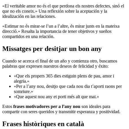
«El veritable amor no és el que perdona els nostres defectes, sinó el
que no els coneix.» Una reflexión sobre la aceptación y la
idealización en las relaciones.
«Estimar no és mirar-se l’un a l’altre, és mirar junts en la mateixa
direcció.» Resalta la importancia de tener objetivos y sueños
compartidos en una relación.
Missatges per desitjar un bon any
Cuando se acerca el final de un año y comienza otro, buscamos
palabras que expresen nuestros deseos de felicidad y éxito:
«Que els propers 365 dies estiguin plens de pau, amor i
alegria.»
«Per a l’any nou, desitjo que cada nou dia t’aporti raons per
somriure.»
«Que aquest nou any et porti més alt que mai.»
Estos
frases motivadores per a l’any nou
son ideales para
compartir con seres queridos y transmitir esperanza y positividad.
Frases històriques en català