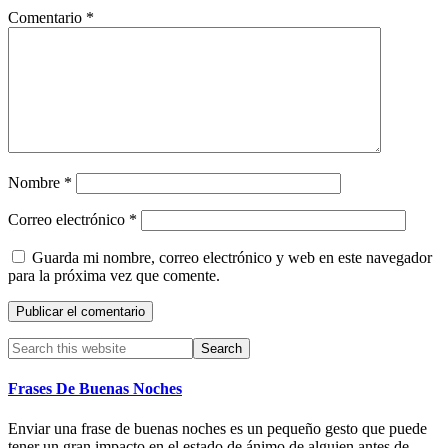
Comentario
*
Nombre
*
Correo electrónico
*
Guarda mi nombre, correo electrónico y web en este navegador
para la próxima vez que comente.
Primary
Search
this
Sidebar
website
Frases De Buenas Noches
Enviar una frase de buenas noches es un pequeño gesto que puede
tener un gran impacto en el estado de ánimo de alguien antes de