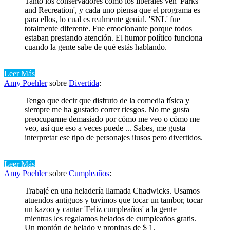
Tanto los conservadores como los liberales ven 'Parks
and Recreation', y cada uno piensa que el programa es
para ellos, lo cual es realmente genial. 'SNL' fue
totalmente diferente. Fue emocionante porque todos
estaban prestando atención. El humor político funciona
cuando la gente sabe de qué estás hablando.
Leer Más
Amy Poehler
sobre
Divertida
:
Tengo que decir que disfruto de la comedia física y
siempre me ha gustado correr riesgos. No me gusta
preocuparme demasiado por cómo me veo o cómo me
veo, así que eso a veces puede ... Sabes, me gusta
interpretar ese tipo de personajes ilusos pero divertidos.
Leer Más
Amy Poehler
sobre
Cumpleaños
:
Trabajé en una heladería llamada Chadwicks. Usamos
atuendos antiguos y tuvimos que tocar un tambor, tocar
un kazoo y cantar 'Feliz cumpleaños' a la gente
mientras les regalamos helados de cumpleaños gratis.
Un montón de helado y propinas de $ 1.