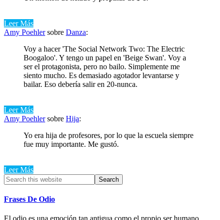
Leer Más
Amy Poehler
sobre
Danza
:
Voy a hacer 'The Social Network Two: The Electric
Boogaloo'. Y tengo un papel en 'Beige Swan'. Voy a
ser el protagonista, pero no bailo. Simplemente me
siento mucho. Es demasiado agotador levantarse y
bailar. Eso debería salir en 20-nunca.
Leer Más
Amy Poehler
sobre
Hija
:
Yo era hija de profesores, por lo que la escuela siempre
fue muy importante. Me gustó.
Leer Más
Primary
Search
this
Sidebar
website
Frases De Odio
El odio es una emoción tan antigua como el propio ser humano,