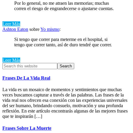
Por lo general, no me atraen las memorias; muchas
corren el riesgo de engrandecerse o ajustarse cuentas.
Leer Más
Ashton Eaton
sobre
Yo mismo
:
Si tengo que correr para meterme en el hospital, si
tengo que correr tanto, así de duro tendré que correr.
Leer Más
Primary
Search
this
Sidebar
website
Frases De La Vida Real
La vida es un mosaico de momentos y sentimientos que muchas
veces buscamos capturar a través de las palabras. Las frases de la
vida real nos ofrecen esa conexión con las experiencias universales
del ser humano, brindando consuelo, motivación y una profunda
reflexión. En este artículo encontrarás algunas de las mejores frases
que te inspirarán […]
Frases Sobre La Muerte