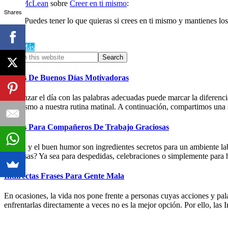
A. J. McLean
sobre
Creer en ti mismo
:
Shares
Puedes tener lo que quieras si crees en ti mismo y mantienes los
Leer Más
Primary
Search
this
Sidebar
website
Frases De Buenos Días Motivadoras
Comenzar el día con las palabras adecuadas puede marcar la diferenci
optimismo a nuestra rutina matinal. A continuación, compartimos una s
Frases Para Compañeros De Trabajo Graciosas
La risa y el buen humor son ingredientes secretos para un ambiente l
graciosas? Ya sea para despedidas, celebraciones o simplemente para 
Indirectas Frases Para Gente Mala
En ocasiones, la vida nos pone frente a personas cuyas acciones y pala
enfrentarlas directamente a veces no es la mejor opción. Por ello, la