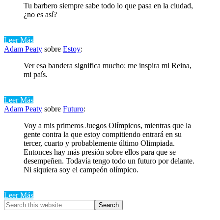
Tu barbero siempre sabe todo lo que pasa en la ciudad,
¿no es así?
Leer Más
Adam Peaty
sobre
Estoy
:
Ver esa bandera significa mucho: me inspira mi Reina,
mi país.
Leer Más
Adam Peaty
sobre
Futuro
:
Voy a mis primeros Juegos Olímpicos, mientras que la
gente contra la que estoy compitiendo entrará en su
tercer, cuarto y probablemente último Olimpiada.
Entonces hay más presión sobre ellos para que se
desempeñen. Todavía tengo todo un futuro por delante.
Ni siquiera soy el campeón olímpico.
Leer Más
Primary
Search
this
Sidebar