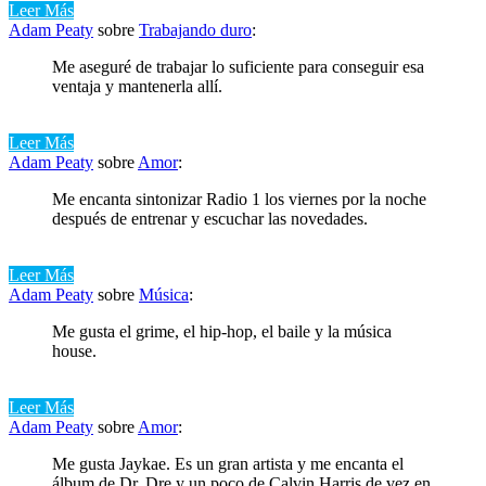
Leer Más
Adam Peaty
sobre
Trabajando duro
:
Me aseguré de trabajar lo suficiente para conseguir esa
ventaja y mantenerla allí.
Leer Más
Adam Peaty
sobre
Amor
:
Me encanta sintonizar Radio 1 los viernes por la noche
después de entrenar y escuchar las novedades.
Leer Más
Adam Peaty
sobre
Música
:
Me gusta el grime, el hip-hop, el baile y la música
house.
Leer Más
Adam Peaty
sobre
Amor
:
Me gusta Jaykae. Es un gran artista y me encanta el
álbum de Dr. Dre y un poco de Calvin Harris de vez en