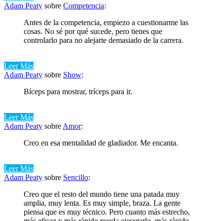
Adam Peaty
sobre
Competencia
:
Antes de la competencia, empiezo a cuestionarme las
cosas. No sé por qué sucede, pero tienes que
controlarlo para no alejarte demasiado de la carrera.
Leer Más
Adam Peaty
sobre
Show
:
Bíceps para mostrar, tríceps para ir.
Leer Más
Adam Peaty
sobre
Amor
:
Creo en esa mentalidad de gladiador. Me encanta.
Leer Más
Adam Peaty
sobre
Sencillo
:
Creo que el resto del mundo tiene una patada muy
amplia, muy lenta. Es muy simple, braza. La gente
piensa que es muy técnico. Pero cuanto más estrecho,
más eficaz y más rápido pueda ejecutarlo, más rápido