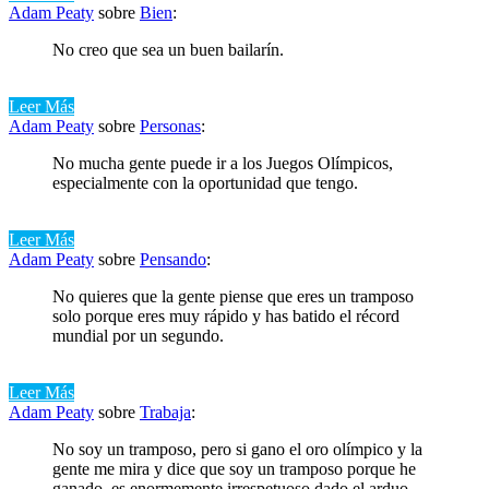
Adam Peaty
sobre
Bien
:
No creo que sea un buen bailarín.
Leer Más
Adam Peaty
sobre
Personas
:
No mucha gente puede ir a los Juegos Olímpicos,
especialmente con la oportunidad que tengo.
Leer Más
Adam Peaty
sobre
Pensando
:
No quieres que la gente piense que eres un tramposo
solo porque eres muy rápido y has batido el récord
mundial por un segundo.
Leer Más
Adam Peaty
sobre
Trabaja
:
No soy un tramposo, pero si gano el oro olímpico y la
gente me mira y dice que soy un tramposo porque he
ganado, es enormemente irrespetuoso dado el arduo