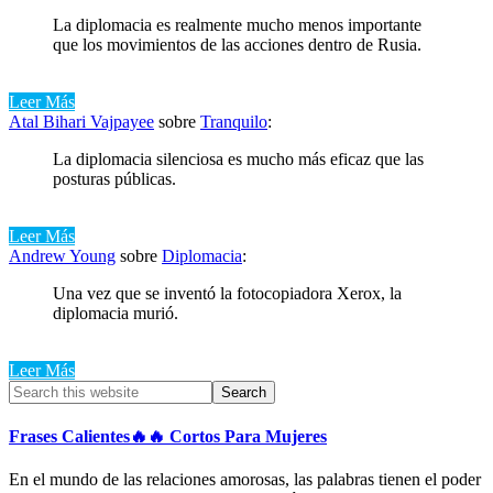
La diplomacia es realmente mucho menos importante
que los movimientos de las acciones dentro de Rusia.
Leer Más
Atal Bihari Vajpayee
sobre
Tranquilo
:
La diplomacia silenciosa es mucho más eficaz que las
posturas públicas.
Leer Más
Andrew Young
sobre
Diplomacia
:
Una vez que se inventó la fotocopiadora Xerox, la
diplomacia murió.
Leer Más
Primary
Search
this
Sidebar
website
Frases Calientes🔥🔥 Cortos Para Mujeres
En el mundo de las relaciones amorosas, las palabras tienen el poder