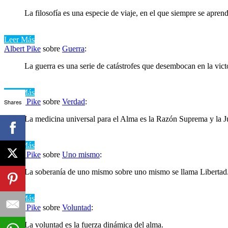
La filosofía es una especie de viaje, en el que siempre se aprend
Leer Más
Albert Pike
sobre
Guerra
:
La guerra es una serie de catástrofes que desembocan en la victo
Leer Más
Albert Pike
sobre
Verdad
:
Shares
La medicina universal para el Alma es la Razón Suprema y la Jus
Leer Más
Albert Pike
sobre
Uno mismo
:
La soberanía de uno mismo sobre uno mismo se llama Libertad
Leer Más
Albert Pike
sobre
Voluntad
:
La voluntad es la fuerza dinámica del alma.