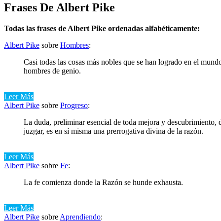
Frases De Albert Pike
Todas las frases de Albert Pike ordenadas alfabéticamente:
Albert Pike
sobre
Hombres
:
Casi todas las cosas más nobles que se han logrado en el mundo,
hombres de genio.
Leer Más
Albert Pike
sobre
Progreso
:
La duda, preliminar esencial de toda mejora y descubrimiento, d
juzgar, es en sí misma una prerrogativa divina de la razón.
Leer Más
Albert Pike
sobre
Fe
:
La fe comienza donde la Razón se hunde exhausta.
Leer Más
Albert Pike
sobre
Aprendiendo
: