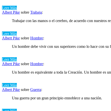
Leer Más
Albert Pike
sobre
Trabaja
:
Trabajar con las manos o el cerebro, de acuerdo con nuestros re
Leer Más
Albert Pike
sobre
Hombre
:
Un hombre debe vivir con sus superiores como lo hace con su f
Leer Más
Albert Pike
sobre
Hombre
:
Un hombre es equivalente a toda la Creación. Un hombre es u
Leer Más
Albert Pike
sobre
Guerra
:
Una guerra por un gran principio ennoblece a una nación.
Leer Más