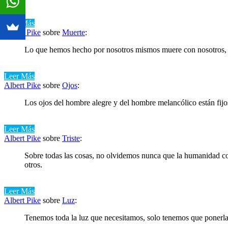
Leer Más
Albert Pike
sobre
Muerte
:
Lo que hemos hecho por nosotros mismos muere con nosotros, 
Leer Más
Albert Pike
sobre
Ojos
:
Los ojos del hombre alegre y del hombre melancólico están fijos
Leer Más
Albert Pike
sobre
Triste
:
Sobre todas las cosas, no olvidemos nunca que la humanidad con
otros.
Leer Más
Albert Pike
sobre
Luz
:
Tenemos toda la luz que necesitamos, solo tenemos que ponerla 