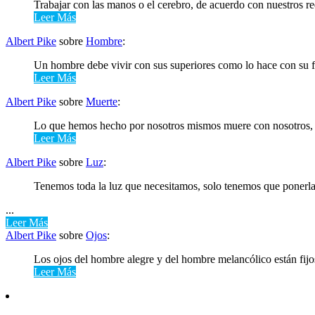
Trabajar con las manos o el cerebro, de acuerdo con nuestros req
Leer Más
Albert Pike
sobre
Hombre
:
Un hombre debe vivir con sus superiores como lo hace con su f
Leer Más
Albert Pike
sobre
Muerte
:
Lo que hemos hecho por nosotros mismos muere con nosotros, l
Leer Más
Albert Pike
sobre
Luz
:
Tenemos toda la luz que necesitamos, solo tenemos que ponerla 
...
Leer Más
Albert Pike
sobre
Ojos
:
Los ojos del hombre alegre y del hombre melancólico están fijos
Leer Más