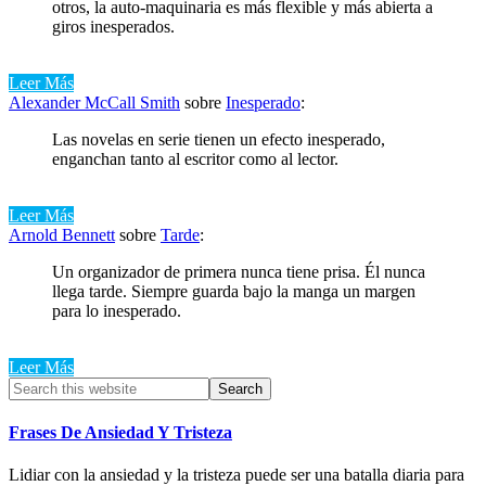
otros, la auto-maquinaria es más flexible y más abierta a
giros inesperados.
Leer Más
Alexander McCall Smith
sobre
Inesperado
:
Las novelas en serie tienen un efecto inesperado,
enganchan tanto al escritor como al lector.
Leer Más
Arnold Bennett
sobre
Tarde
:
Un organizador de primera nunca tiene prisa. Él nunca
llega tarde. Siempre guarda bajo la manga un margen
para lo inesperado.
Leer Más
Primary
Search
this
Sidebar
website
Frases De Ansiedad Y Tristeza
Lidiar con la ansiedad y la tristeza puede ser una batalla diaria para