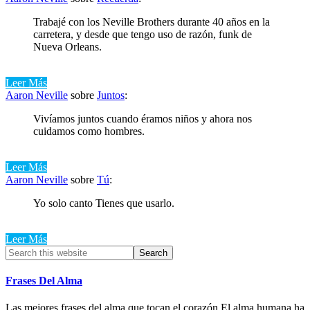
Trabajé con los Neville Brothers durante 40 años en la
carretera, y desde que tengo uso de razón, funk de
Nueva Orleans.
Leer Más
Aaron Neville
sobre
Juntos
:
Vivíamos juntos cuando éramos niños y ahora nos
cuidamos como hombres.
Leer Más
Aaron Neville
sobre
Tú
:
Yo solo canto Tienes que usarlo.
Leer Más
Primary
Search
this
Sidebar
website
Frases Del Alma
Las mejores frases del alma que tocan el corazón El alma humana ha