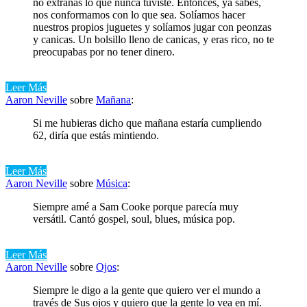
no extrañas lo que nunca tuviste. Entonces, ya sabes,
nos conformamos con lo que sea. Solíamos hacer
nuestros propios juguetes y solíamos jugar con peonzas
y canicas. Un bolsillo lleno de canicas, y eras rico, no te
preocupabas por no tener dinero.
Leer Más
Aaron Neville
sobre
Mañana
:
Si me hubieras dicho que mañana estaría cumpliendo
62, diría que estás mintiendo.
Leer Más
Aaron Neville
sobre
Música
:
Siempre amé a Sam Cooke porque parecía muy
versátil. Cantó gospel, soul, blues, música pop.
Leer Más
Aaron Neville
sobre
Ojos
:
Siempre le digo a la gente que quiero ver el mundo a
través de Sus ojos y quiero que la gente lo vea en mí.