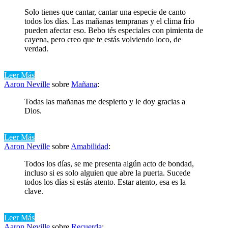
Solo tienes que cantar, cantar una especie de canto
todos los días. Las mañanas tempranas y el clima frío
pueden afectar eso. Bebo tés especiales con pimienta de
cayena, pero creo que te estás volviendo loco, de
verdad.
Leer Más
Aaron Neville
sobre
Mañana
:
Todas las mañanas me despierto y le doy gracias a
Dios.
Leer Más
Aaron Neville
sobre
Amabilidad
:
Todos los días, se me presenta algún acto de bondad,
incluso si es solo alguien que abre la puerta. Sucede
todos los días si estás atento. Estar atento, esa es la
clave.
Leer Más
Aaron Neville
sobre
Recuerda
: