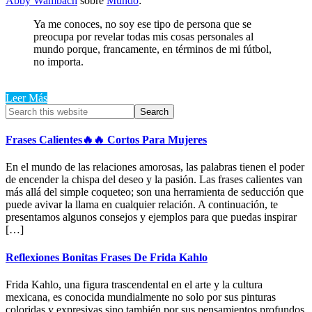
Abby Wambach
sobre
Mundo
:
Ya me conoces, no soy ese tipo de persona que se
preocupa por revelar todas mis cosas personales al
mundo porque, francamente, en términos de mi fútbol, ​​
no importa.
Leer Más
Primary
Search
this
Sidebar
website
Frases Calientes🔥🔥 Cortos Para Mujeres
En el mundo de las relaciones amorosas, las palabras tienen el poder
de encender la chispa del deseo y la pasión. Las frases calientes van
más allá del simple coqueteo; son una herramienta de seducción que
puede avivar la llama en cualquier relación. A continuación, te
presentamos algunos consejos y ejemplos para que puedas inspirar
[…]
Reflexiones Bonitas Frases De Frida Kahlo
Frida Kahlo, una figura trascendental en el arte y la cultura
mexicana, es conocida mundialmente no solo por sus pinturas
coloridas y expresivas sino también por sus pensamientos profundos