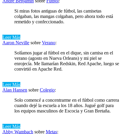
Andre Benjamin
sobre
Fútbol
:
Si miras fotos antiguas de fútbol, ​​las camisetas
colgaban, las mangas colgaban, pero ahora todo está
remetido y confeccionado.
Leer Más
Aaron Neville
sobre
Verano
:
Solíamos jugar al fútbol en el dique, sin camisa en el
verano (agosto en Nueva Orleans) y mi piel se
enrojecía. Me llamarían Redskin, Red Apache, luego se
convirtió en Apache Red.
Leer Más
Alan Hansen
sobre
Colegio
:
Solo comencé a concentrarme en el fútbol como carrera
cuando dejé la escuela a los 18 años. Jugué golf para
los equipos masculinos de Escocia y Gran Bretaña.
Leer Más
Abby Wambach
sobre
Metas
: