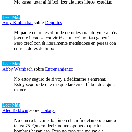
Me gusta jugar al fútbol, ​​leer algunos libros, estudiar.
Leer Más
Amy Klobuchar
sobre
Deportes
:
Mi padre era un escritor de deportes cuando yo era más
joven y luego se convirtió en un columnista general.
Pero crecí con él literalmente metiéndose en peleas con
entrenadores de fútbol.
Leer Más
Abby Wambach
sobre
Entrenamiento
:
No estoy seguro de si voy a dedicarme a entrenar.
Estoy seguro de que me quedaré en el fútbol de alguna
manera.
Leer Más
Alec Baldwin
sobre
Trabaja
:
No quiero lanzar el balón en el jardín delantero cuando
tenga 75. Quiero decir, no me opongo a que los
hombres hagan eso. Pero no creo que me vaya a