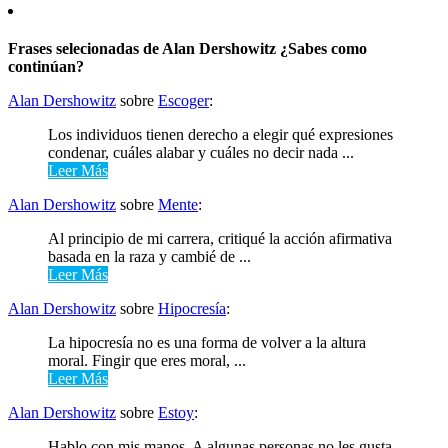
Frases selecionadas de Alan Dershowitz ¿Sabes como
continúan?
Alan Dershowitz
sobre
Escoger
:
Los individuos tienen derecho a elegir qué expresiones
condenar, cuáles alabar y cuáles no decir nada ...
Leer Más
Alan Dershowitz
sobre
Mente
:
Al principio de mi carrera, critiqué la acción afirmativa
basada en la raza y cambié de ...
Leer Más
Alan Dershowitz
sobre
Hipocresía
:
La hipocresía no es una forma de volver a la altura
moral. Fingir que eres moral, ...
Leer Más
Alan Dershowitz
sobre
Estoy
:
Hablo con mis manos. A algunas personas no les gusta