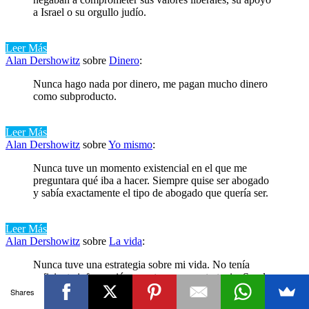
a Israel o su orgullo judío.
Leer Más
Alan Dershowitz
sobre
Dinero
:
Nunca hago nada por dinero, me pagan mucho dinero
como subproducto.
Leer Más
Alan Dershowitz
sobre
Yo mismo
:
Nunca tuve un momento existencial en el que me
preguntara qué iba a hacer. Siempre quise ser abogado
y sabía exactamente el tipo de abogado que quería ser.
Leer Más
Alan Dershowitz
sobre
La vida
:
Nunca tuve una estrategia sobre mi vida. No tenía
suficiente información para tener una estrategia. Soy la
primera persona de mi familia en ir a la universidad. No
Shares
tuve mentores familiares.