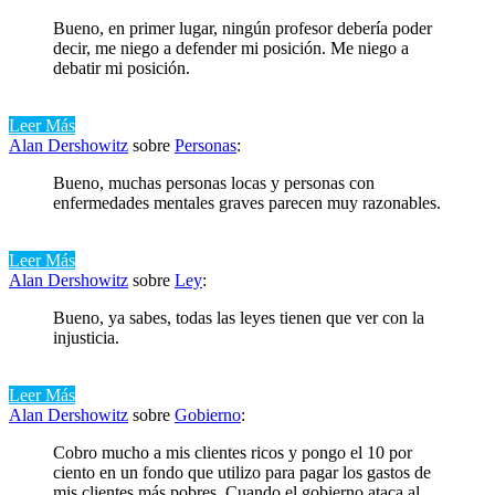
Bueno, en primer lugar, ningún profesor debería poder
decir, me niego a defender mi posición. Me niego a
debatir mi posición.
Leer Más
Alan Dershowitz
sobre
Personas
:
Bueno, muchas personas locas y personas con
enfermedades mentales graves parecen muy razonables.
Leer Más
Alan Dershowitz
sobre
Ley
:
Bueno, ya sabes, todas las leyes tienen que ver con la
injusticia.
Leer Más
Alan Dershowitz
sobre
Gobierno
:
Cobro mucho a mis clientes ricos y pongo el 10 por
ciento en un fondo que utilizo para pagar los gastos de
mis clientes más pobres. Cuando el gobierno ataca al