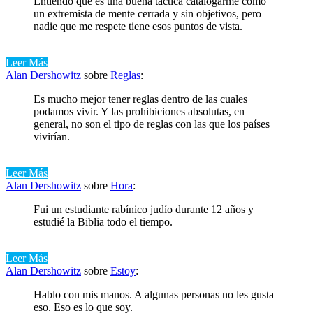
Entiendo que es una buena táctica catalogarme como
un extremista de mente cerrada y sin objetivos, pero
nadie que me respete tiene esos puntos de vista.
Leer Más
Alan Dershowitz
sobre
Reglas
:
Es mucho mejor tener reglas dentro de las cuales
podamos vivir. Y las prohibiciones absolutas, en
general, no son el tipo de reglas con las que los países
vivirían.
Leer Más
Alan Dershowitz
sobre
Hora
:
Fui un estudiante rabínico judío durante 12 años y
estudié la Biblia todo el tiempo.
Leer Más
Alan Dershowitz
sobre
Estoy
:
Hablo con mis manos. A algunas personas no les gusta
eso. Eso es lo que soy.