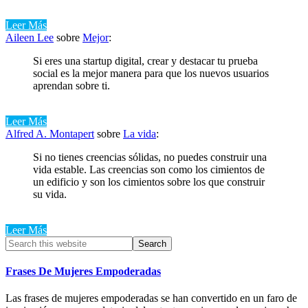
Leer Más
Aileen Lee
sobre
Mejor
:
Si eres una startup digital, crear y destacar tu prueba
social es la mejor manera para que los nuevos usuarios
aprendan sobre ti.
Leer Más
Alfred A. Montapert
sobre
La vida
:
Si no tienes creencias sólidas, no puedes construir una
vida estable. Las creencias son como los cimientos de
un edificio y son los cimientos sobre los que construir
su vida.
Leer Más
Primary
Search
this
Sidebar
website
Frases De Mujeres Empoderadas
Las frases de mujeres empoderadas se han convertido en un faro de