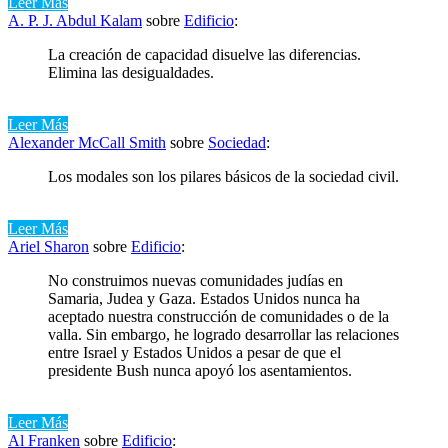
Leer Más
A. P. J. Abdul Kalam
sobre
Edificio
:
La creación de capacidad disuelve las diferencias.
Elimina las desigualdades.
Leer Más
Alexander McCall Smith
sobre
Sociedad
:
Los modales son los pilares básicos de la sociedad civil.
Leer Más
Ariel Sharon
sobre
Edificio
:
No construimos nuevas comunidades judías en
Samaria, Judea y Gaza. Estados Unidos nunca ha
aceptado nuestra construcción de comunidades o de la
valla. Sin embargo, he logrado desarrollar las relaciones
entre Israel y Estados Unidos a pesar de que el
presidente Bush nunca apoyó los asentamientos.
Leer Más
Al Franken
sobre
Edificio
: