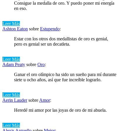
Consigue la medalla de oro. Y puedo poner mi energía
en eso.
Leer Más
Ashton Eaton
sobre
Estupendo
:
Estar con los otros dos medallistas de oro es genial,
pero es genial ser un decatleta.
Leer Más
Adam Peaty
sobre
Oro
:
Ganar el oro olímpico ha sido un sueño para mí durante
siete u ocho años, así que fue increíble lograrlo.
Leer Más
Aerin Lauder
sobre
Amor
:
Heredé mi amor por las joyas de oro de mi abuela.
Leer Más
Alexis Arguello
sobre
Mejor
: