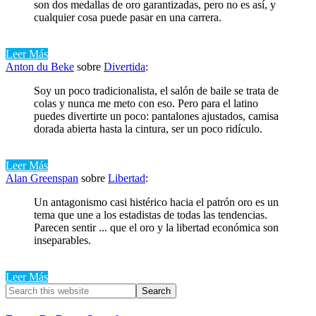
son dos medallas de oro garantizadas, pero no es así, y
cualquier cosa puede pasar en una carrera.
Leer Más
Anton du Beke
sobre
Divertida
:
Soy un poco tradicionalista, el salón de baile se trata de
colas y nunca me meto con eso. Pero para el latino
puedes divertirte un poco: pantalones ajustados, camisa
dorada abierta hasta la cintura, ser un poco ridículo.
Leer Más
Alan Greenspan
sobre
Libertad
:
Un antagonismo casi histérico hacia el patrón oro es un
tema que une a los estadistas de todas las tendencias.
Parecen sentir ... que el oro y la libertad económica son
inseparables.
Leer Más
Primary
Search
this
Sidebar
website