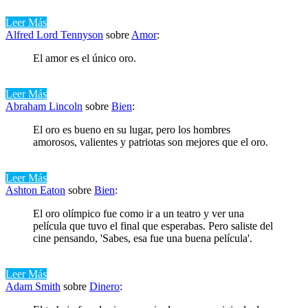
Leer Más
Alfred Lord Tennyson
sobre
Amor
:
El amor es el único oro.
Leer Más
Abraham Lincoln
sobre
Bien
:
El oro es bueno en su lugar, pero los hombres
amorosos, valientes y patriotas son mejores que el oro.
Leer Más
Ashton Eaton
sobre
Bien
:
El oro olímpico fue como ir a un teatro y ver una
película que tuvo el final que esperabas. Pero saliste del
cine pensando, 'Sabes, esa fue una buena película'.
Leer Más
Adam Smith
sobre
Dinero
: