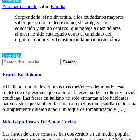
Leer Más
Abraham Lincoln
sobre
Familia
:
Sorprendería, si no divertiría, a los ciudadanos mayores
saber que yo (un chico extraño, sin amigos, sin
educación y sin un centavo, que trabaja a diez dólares
al mes) he sido catalogado como el candidato del
orgullo, la riqueza y la distinción familiar aristocrática.
Leer Más
Primary
Search
this
Sidebar
website
Frases En Italiano
El italiano, uno de los idiomas más melódicos del mundo, está
repleto de expresiones que capturan la esencia de la cultura y la vida
cotidiana. Las frases en italiano no solo encantan a los hablantes
nativos, sino que también fascinan a aquellos que estudian el idioma
o simplemente quieren añadir un toque de romanticismo y […]
Whatsapp Frases De Amor Cortas
Las frases de amor cortas se han convertido en un medio popular
para expresar sentimientos en la era digital. A través de WhatsApp,