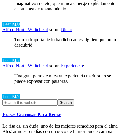
imaginativo secreto, que nunca emerge explícitamente
en su línea de razonamiento.
Leer Más
Alfred North Whitehead
sobre
Dicho
:
Todo lo importante lo ha dicho antes alguien que no lo
descubrió.
Leer Más
Alfred North Whitehead
sobre
Experiencia
:
Una gran parte de nuestra experiencia madura no se
puede expresar con palabras.
Leer Más
Primary
Search
this
Sidebar
website
Frases Graciosas Para Reirse
La risa es, sin duda, uno de los mejores remedios para el alma.
Alegrar nuestros días con un poco de humor puede cambiar