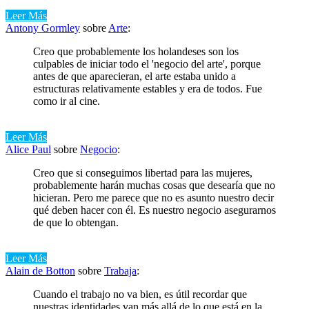
Leer Más
Antony Gormley
sobre
Arte
:
Creo que probablemente los holandeses son los
culpables de iniciar todo el 'negocio del arte', porque
antes de que aparecieran, el arte estaba unido a
estructuras relativamente estables y era de todos. Fue
como ir al cine.
Leer Más
Alice Paul
sobre
Negocio
:
Creo que si conseguimos libertad para las mujeres,
probablemente harán muchas cosas que desearía que no
hicieran. Pero me parece que no es asunto nuestro decir
qué deben hacer con él. Es nuestro negocio asegurarnos
de que lo obtengan.
Leer Más
Alain de Botton
sobre
Trabaja
:
Cuando el trabajo no va bien, es útil recordar que
nuestras identidades van más allá de lo que está en la