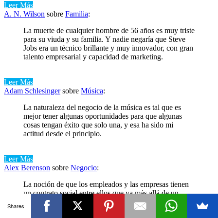
Leer Más
A. N. Wilson
sobre
Familia
:
La muerte de cualquier hombre de 56 años es muy triste
para su viuda y su familia. Y nadie negaría que Steve
Jobs era un técnico brillante y muy innovador, con gran
talento empresarial y capacidad de marketing.
Leer Más
Adam Schlesinger
sobre
Música
:
La naturaleza del negocio de la música es tal que es
mejor tener algunas oportunidades para que algunas
cosas tengan éxito que solo una, y esa ha sido mi
actitud desde el principio.
Leer Más
Alex Berenson
sobre
Negocio
:
La noción de que los empleados y las empresas tienen
un contrato social entre ellos que va más allá de un
cheque de pago se ha desvanecido en gran medida en
Shares
los negocios estadounidenses.