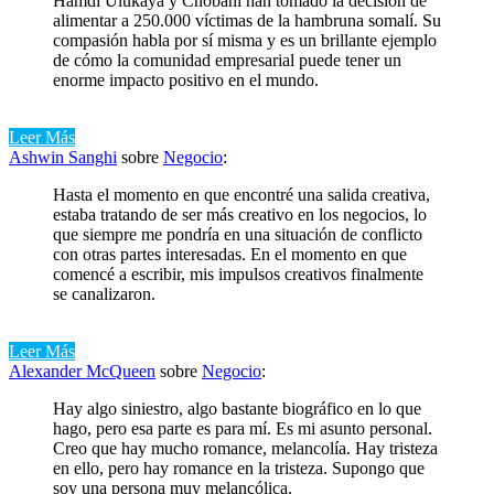
Hamdi Ulukaya y Chobani han tomado la decisión de
alimentar a 250.000 víctimas de la hambruna somalí. Su
compasión habla por sí misma y es un brillante ejemplo
de cómo la comunidad empresarial puede tener un
enorme impacto positivo en el mundo.
Leer Más
Ashwin Sanghi
sobre
Negocio
:
Hasta el momento en que encontré una salida creativa,
estaba tratando de ser más creativo en los negocios, lo
que siempre me pondría en una situación de conflicto
con otras partes interesadas. En el momento en que
comencé a escribir, mis impulsos creativos finalmente
se canalizaron.
Leer Más
Alexander McQueen
sobre
Negocio
:
Hay algo siniestro, algo bastante biográfico en lo que
hago, pero esa parte es para mí. Es mi asunto personal.
Creo que hay mucho romance, melancolía. Hay tristeza
en ello, pero hay romance en la tristeza. Supongo que
soy una persona muy melancólica.