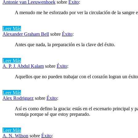
Antonie van Leeuwenhoek
sobre
Éxito
:
A menudo me he esforzado por ver la circulación de la sangre en
Leer Más
Alexander Graham Bell
sobre
Éxito
:
Antes que nada, la preparación es la clave del éxito.
Leer Más
A. P. J. Abdul Kalam
sobre
Éxito
:
Aquellos que no pueden trabajar con el corazón logran un éxit
Leer Más
Alex Rodriguez
sobre
Éxito
:
Así es como defino la gracia: estás en el escenario principal y
ventaja porque sé que estoy preparado.
Leer Más
A. N. Wilson
sobre
Éxito
: