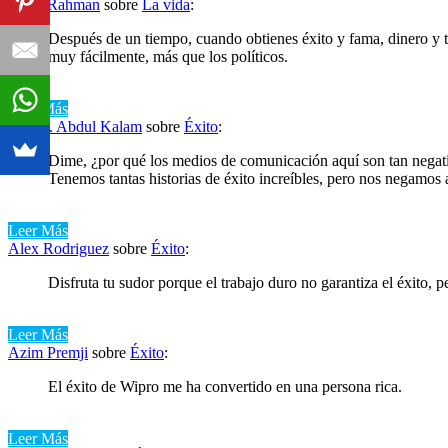
A. R. Rahman
sobre
La vida
:
Después de un tiempo, cuando obtienes éxito y fama, dinero y tod
muy fácilmente, más que los políticos.
Leer Más
A. P. J. Abdul Kalam
sobre
Éxito
:
Dime, ¿por qué los medios de comunicación aquí son tan negativ
Tenemos tantas historias de éxito increíbles, pero nos negamos 
Leer Más
Alex Rodriguez
sobre
Éxito
:
Disfruta tu sudor porque el trabajo duro no garantiza el éxito, p
Leer Más
Azim Premji
sobre
Éxito
:
El éxito de Wipro me ha convertido en una persona rica.
Leer Más