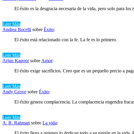
El éxito es la desgracia necesaria de la vida, pero solo para lo
Leer Más
Andrea Bocelli
sobre
Éxito
:
El éxito está relacionado con la fe. La fe es lo primero.
Leer Más
Arjun Kapoor
sobre
Amor
:
El éxito exige sacrificios. Creo que es un pequeño precio a pag
Leer Más
Andy Grove
sobre
Éxito
:
El éxito genera complacencia. La complacencia engendra fracas
Leer Más
A. R. Rahman
sobre
La vida
:
El éxito llega a quienes lo dedican todo a su pasión en la vida.