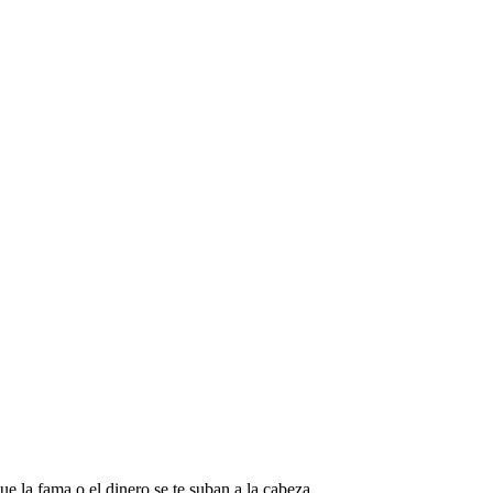
ue la fama o el dinero se te suban a la cabeza.