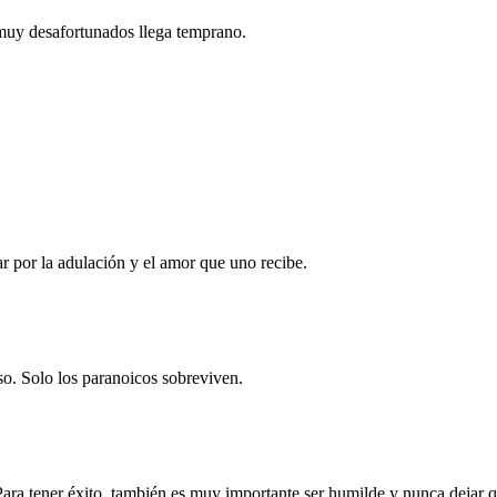
s muy desafortunados llega temprano.
ar por la adulación y el amor que uno recibe.
o. Solo los paranoicos sobreviven.
 Para tener éxito, también es muy importante ser humilde y nunca dejar q