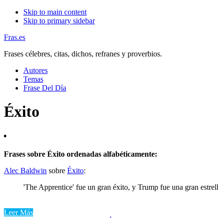
Skip to main content
Skip to primary sidebar
Fras.es
Frases célebres, citas, dichos, refranes y proverbios.
Autores
Temas
Frase Del Día
Éxito
Frases sobre Éxito ordenadas alfabéticamente:
Alec Baldwin
sobre
Éxito
:
'The Apprentice' fue un gran éxito, y Trump fue una gran estrell
Leer Más