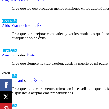
Angela Merkel
sobre
Éxito
:
Creo que los que producen menos emisiones en los automóviles
Leer Más
Abby Wambach
sobre
Éxito
:
Creo que para mejorar como atleta y ver los resultados que busca
cualquier tipo de éxito.
Leer Más
Amy Tan
sobre
Éxito
:
Creo que siempre he sido alguien, desde la muerte de mi padre 
Shares
Leer Más
Alan Shepard
sobre
Éxito
:
Creo que todos ciertamente creímos en las estadísticas que dec
dispuestos a aceptar esas probabilidades.
Leer Más