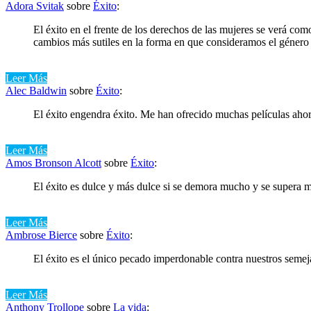
Adora Svitak
sobre
Éxito
:
El éxito en el frente de los derechos de las mujeres se verá c
cambios más sutiles en la forma en que consideramos el género 
Leer Más
Alec Baldwin
sobre
Éxito
:
El éxito engendra éxito. Me han ofrecido muchas películas ahor
Leer Más
Amos Bronson Alcott
sobre
Éxito
:
El éxito es dulce y más dulce si se demora mucho y se supera m
Leer Más
Ambrose Bierce
sobre
Éxito
:
El éxito es el único pecado imperdonable contra nuestros semej
Leer Más
Anthony Trollope
sobre
La vida
: