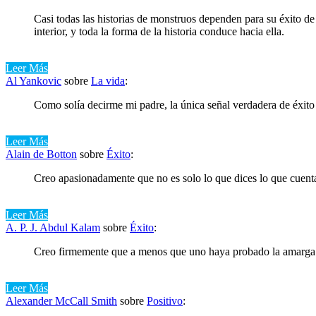
Casi todas las historias de monstruos dependen para su éxito d
interior, y toda la forma de la historia conduce hacia ella.
Leer Más
Al Yankovic
sobre
La vida
:
Como solía decirme mi padre, la única señal verdadera de éxito e
Leer Más
Alain de Botton
sobre
Éxito
:
Creo apasionadamente que no es solo lo que dices lo que cuent
Leer Más
A. P. J. Abdul Kalam
sobre
Éxito
:
Creo firmemente que a menos que uno haya probado la amarga píl
Leer Más
Alexander McCall Smith
sobre
Positivo
: