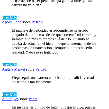
actriz decide hacer películas, ¿la gente asume que su
carrera no va bien?
Leer Más
Apolo Ohno
sobre
Pasado
:
El patinaje de velocidad estadounidense ha estado
plagado de problemas desde que comencé mi carrera, y
siempre pudimos mirar más allá de eso. Cuando se
trataba de actuar en el hielo, independientemente de los
problemas de financiación, siempre pudimos hacerlo
realidad. Y de eso se trata todo.
Leer Más
Angela Merkel
sobre
Verdad
:
Elegí seguir una carrera en física porque allí la verdad
no se dobla tan fácilmente.
Leer Más
A.J. Styles
sobre
Padre
:
En mi casa, es un tipo de trato, 'Si papá lo dice, puedes