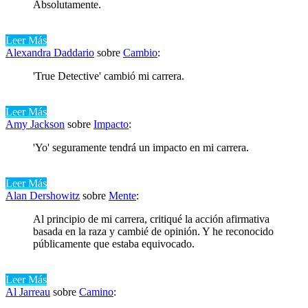
Absolutamente.
Leer Más
Alexandra Daddario
sobre
Cambio
:
'True Detective' cambió mi carrera.
Leer Más
Amy Jackson
sobre
Impacto
:
'Yo' seguramente tendrá un impacto en mi carrera.
Leer Más
Alan Dershowitz
sobre
Mente
:
Al principio de mi carrera, critiqué la acción afirmativa
basada en la raza y cambié de opinión. Y he reconocido
públicamente que estaba equivocado.
Leer Más
Al Jarreau
sobre
Camino
: