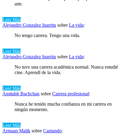
arte.
Leer Más
Alejandro Gonzalez Inarritu
sobre
La vida
:
No tengo carrera. Tengo una vida.
Leer Más
Alejandro Gonzalez Inarritu
sobre
La vida
:
No tuve una carrera académica normal. Nunca estudié
cine. Aprendí de la vida.
Leer Más
Amitabh Bachchan
sobre
Carrera profesional
:
Nunca he tenido mucha confianza en mi carrera en
ningún momento.
Leer Más
Armaan Malik
sobre
Cantando
: