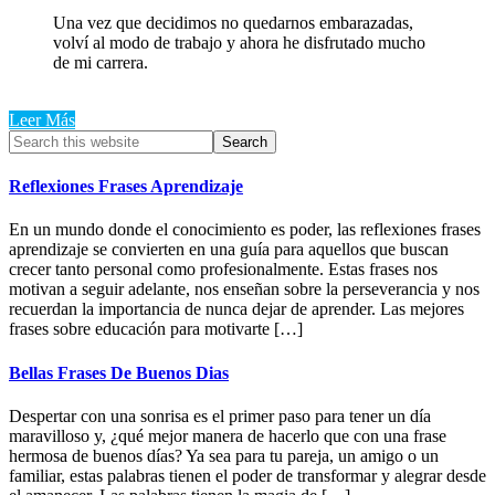
Una vez que decidimos no quedarnos embarazadas,
volví al modo de trabajo y ahora he disfrutado mucho
de mi carrera.
Leer Más
Primary
Search
this
Sidebar
website
Reflexiones Frases Aprendizaje
En un mundo donde el conocimiento es poder, las reflexiones frases
aprendizaje se convierten en una guía para aquellos que buscan
crecer tanto personal como profesionalmente. Estas frases nos
motivan a seguir adelante, nos enseñan sobre la perseverancia y nos
recuerdan la importancia de nunca dejar de aprender. Las mejores
frases sobre educación para motivarte […]
Bellas Frases De Buenos Dias
Despertar con una sonrisa es el primer paso para tener un día
maravilloso y, ¿qué mejor manera de hacerlo que con una frase
hermosa de buenos días? Ya sea para tu pareja, un amigo o un
familiar, estas palabras tienen el poder de transformar y alegrar desde