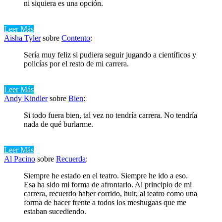
ni siquiera es una opción.
Leer Más
Aisha Tyler
sobre
Contento
:
Sería muy feliz si pudiera seguir jugando a científicos y
policías por el resto de mi carrera.
Leer Más
Andy Kindler
sobre
Bien
:
Si todo fuera bien, tal vez no tendría carrera. No tendría
nada de qué burlarme.
Leer Más
Al Pacino
sobre
Recuerda
:
Siempre he estado en el teatro. Siempre he ido a eso.
Esa ha sido mi forma de afrontarlo. Al principio de mi
carrera, recuerdo haber corrido, huir, al teatro como una
forma de hacer frente a todos los meshugaas que me
estaban sucediendo.