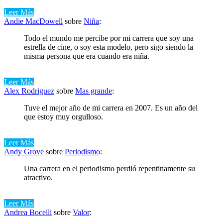
Leer Más
Andie MacDowell
sobre
Niña
:
Todo el mundo me percibe por mi carrera que soy una
estrella de cine, o soy esta modelo, pero sigo siendo la
misma persona que era cuando era niña.
Leer Más
Alex Rodriguez
sobre
Mas grande
:
Tuve el mejor año de mi carrera en 2007. Es un año del
que estoy muy orgulloso.
Leer Más
Andy Grove
sobre
Periodismo
:
Una carrera en el periodismo perdió repentinamente su
atractivo.
Leer Más
Andrea Bocelli
sobre
Valor
: