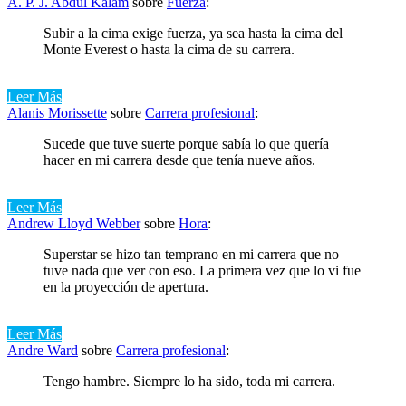
A. P. J. Abdul Kalam
sobre
Fuerza
:
Subir a la cima exige fuerza, ya sea hasta la cima del
Monte Everest o hasta la cima de su carrera.
Leer Más
Alanis Morissette
sobre
Carrera profesional
:
Sucede que tuve suerte porque sabía lo que quería
hacer en mi carrera desde que tenía nueve años.
Leer Más
Andrew Lloyd Webber
sobre
Hora
:
Superstar se hizo tan temprano en mi carrera que no
tuve nada que ver con eso. La primera vez que lo vi fue
en la proyección de apertura.
Leer Más
Andre Ward
sobre
Carrera profesional
:
Tengo hambre. Siempre lo ha sido, toda mi carrera.