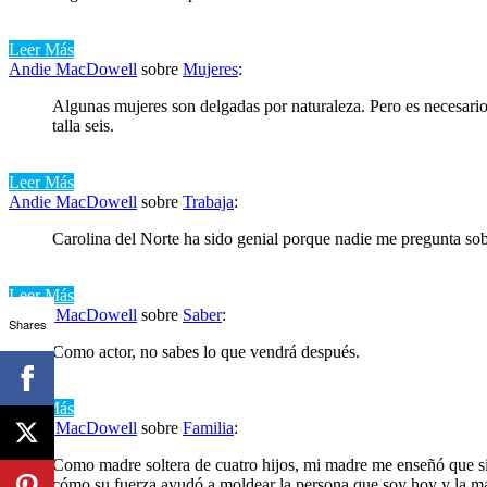
Leer Más
Andie MacDowell
sobre
Mujeres
:
Algunas mujeres son delgadas por naturaleza. Pero es necesario
talla seis.
Leer Más
Andie MacDowell
sobre
Trabaja
:
Carolina del Norte ha sido genial porque nadie me pregunta sobr
Leer Más
Andie MacDowell
sobre
Saber
:
Shares
Como actor, no sabes lo que vendrá después.
Leer Más
Andie MacDowell
sobre
Familia
:
Como madre soltera de cuatro hijos, mi madre me enseñó que si
cómo su fuerza ayudó a moldear la persona que soy hoy y la ma