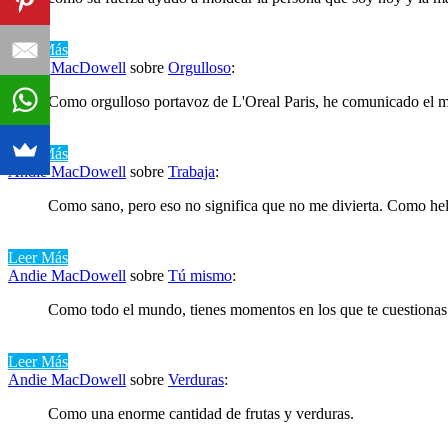
Leer Más
Andie MacDowell
sobre
Orgulloso
:
Como orgulloso portavoz de L'Oreal Paris, he comunicado el me
Leer Más
Andie MacDowell
sobre
Trabaja
:
Como sano, pero eso no significa que no me divierta. Como hel
Leer Más
Andie MacDowell
sobre
Tú mismo
:
Como todo el mundo, tienes momentos en los que te cuestionas y
Leer Más
Andie MacDowell
sobre
Verduras
:
Como una enorme cantidad de frutas y verduras.