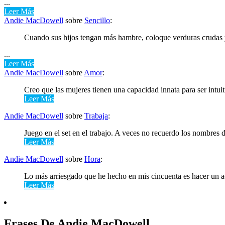
...
Leer Más
Andie MacDowell
sobre
Sencillo
:
Cuando sus hijos tengan más hambre, coloque verduras crudas y
...
Leer Más
Andie MacDowell
sobre
Amor
:
Creo que las mujeres tienen una capacidad innata para ser intuit
Leer Más
Andie MacDowell
sobre
Trabaja
:
Juego en el set en el trabajo. A veces no recuerdo los nombres de
Leer Más
Andie MacDowell
sobre
Hora
:
Lo más arriesgado que he hecho en mis cincuenta es hacer un ac
Leer Más
Frases De Andie MacDowell