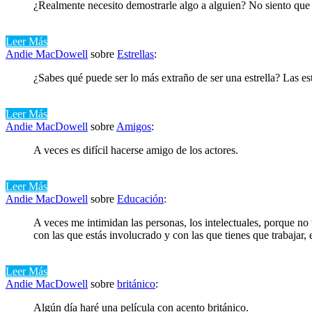
¿Realmente necesito demostrarle algo a alguien? No siento que
Leer Más
Andie MacDowell
sobre
Estrellas
:
¿Sabes qué puede ser lo más extraño de ser una estrella? Las es
Leer Más
Andie MacDowell
sobre
Amigos
:
A veces es difícil hacerse amigo de los actores.
Leer Más
Andie MacDowell
sobre
Educación
:
A veces me intimidan las personas, los intelectuales, porque n
con las que estás involucrado y con las que tienes que trabajar, e
Leer Más
Andie MacDowell
sobre
británico
:
Algún día haré una película con acento británico.