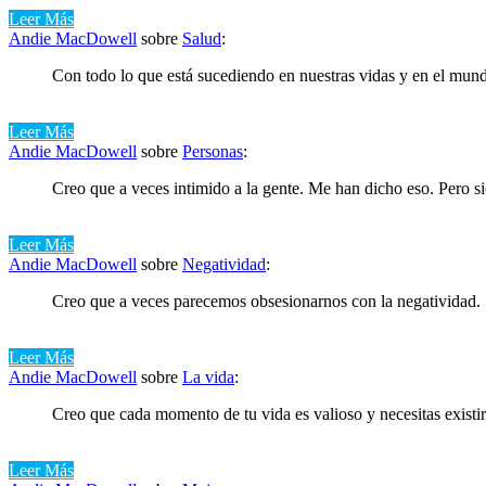
Leer Más
Andie MacDowell
sobre
Salud
:
Con todo lo que está sucediendo en nuestras vidas y en el mundo,
Leer Más
Andie MacDowell
sobre
Personas
:
Creo que a veces intimido a la gente. Me han dicho eso. Pero s
Leer Más
Andie MacDowell
sobre
Negatividad
:
Creo que a veces parecemos obsesionarnos con la negatividad.
Leer Más
Andie MacDowell
sobre
La vida
:
Creo que cada momento de tu vida es valioso y necesitas existir
Leer Más