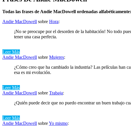
Todas las frases de Andie MacDowell ordenadas alfabéticamente
Andie MacDowell
sobre
Hora
:
¡No se preocupe por el desorden de la habitación! No todo puede
tener una casa perfecta.
Leer Más
Andie MacDowell
sobre
Mujeres
:
¿Cómo creo que ha cambiado la industria? Las películas han ca
esa es mi evolución.
Leer Más
Andie MacDowell
sobre
Trabaja
:
¿Quién puede decir que no puedo encontrar un buen trabajo cu
Leer Más
Andie MacDowell
sobre
Yo mismo
: