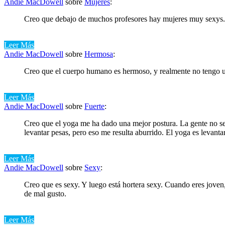
Andie MacDowell
sobre
Mujeres
:
Creo que debajo de muchos profesores hay mujeres muy sexys.
Leer Más
Andie MacDowell
sobre
Hermosa
:
Creo que el cuerpo humano es hermoso, y realmente no tengo un g
Leer Más
Andie MacDowell
sobre
Fuerte
:
Creo que el yoga me ha dado una mejor postura. La gente no se 
levantar pesas, pero eso me resulta aburrido. El yoga es levanta
Leer Más
Andie MacDowell
sobre
Sexy
:
Creo que es sexy. Y luego está hortera sexy. Cuando eres joven,
de mal gusto.
Leer Más