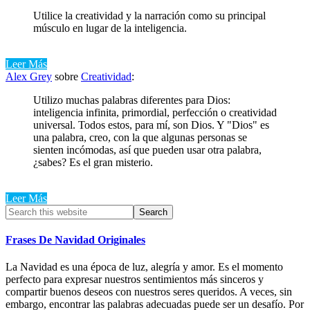
Utilice la creatividad y la narración como su principal
músculo en lugar de la inteligencia.
Leer Más
Alex Grey
sobre
Creatividad
:
Utilizo muchas palabras diferentes para Dios:
inteligencia infinita, primordial, perfección o creatividad
universal. Todos estos, para mí, son Dios. Y "Dios" es
una palabra, creo, con la que algunas personas se
sienten incómodas, así que pueden usar otra palabra,
¿sabes? Es el gran misterio.
Leer Más
Primary
Search
this
Sidebar
website
Frases De Navidad Originales
La Navidad es una época de luz, alegría y amor. Es el momento
perfecto para expresar nuestros sentimientos más sinceros y
compartir buenos deseos con nuestros seres queridos. A veces, sin
embargo, encontrar las palabras adecuadas puede ser un desafío. Por