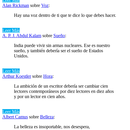
Leer Más
Alan Rickman
sobre
Voz
:
Hay una voz dentro de ti que te dice lo que debes hacer.
Leer Más
A. P. J. Abdul Kalam
sobre
Sueño
:
India puede vivir sin armas nucleares. Ese es nuestro
sueño, y también debería ser el sueño de Estados
Unidos.
Leer Más
Arthur Koestler
sobre
Hora
:
La ambición de un escritor debería ser cambiar cien
lectores contemporáneos por diez lectores en diez años
y por un lector en cien años.
Leer Más
Albert Camus
sobre
Belleza
:
La belleza es insoportable, nos desespera,