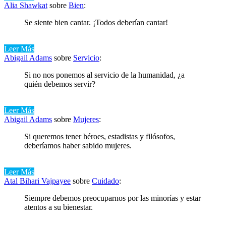
Alia Shawkat
sobre
Bien
:
Se siente bien cantar. ¡Todos deberían cantar!
Leer Más
Abigail Adams
sobre
Servicio
:
Si no nos ponemos al servicio de la humanidad, ¿a
quién debemos servir?
Leer Más
Abigail Adams
sobre
Mujeres
:
Si queremos tener héroes, estadistas y filósofos,
deberíamos haber sabido mujeres.
Leer Más
Atal Bihari Vajpayee
sobre
Cuidado
:
Siempre debemos preocuparnos por las minorías y estar
atentos a su bienestar.