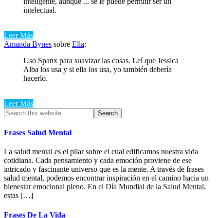
inteligente, aunque ... se le puede permitir ser un
intelectual.
Leer Más
Amanda Bynes
sobre
Ella
:
Uso Spanx para suavizar las cosas. Leí que Jessica
Alba los usa y si ella los usa, yo también debería
hacerlo.
Leer Más
Primary
Search
this
Sidebar
website
Frases Salud Mental
La salud mental es el pilar sobre el cual edificamos nuestra vida
cotidiana. Cada pensamiento y cada emoción proviene de ese
intricado y fascinante universo que es la mente. A través de frases
salud mental, podemos encontrar inspiración en el camino hacia un
bienestar emocional pleno. En el Día Mundial de la Salud Mental,
estas […]
Frases De La Vida