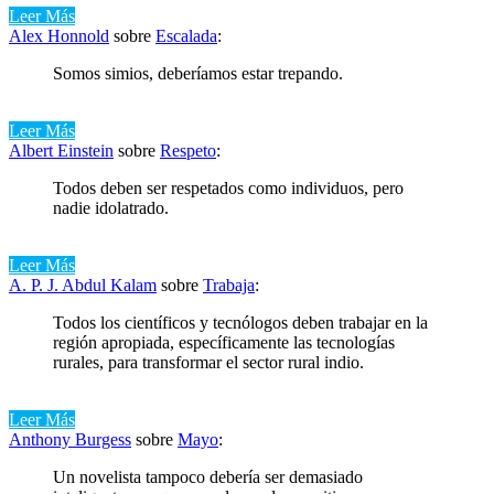
Leer Más
Alex Honnold
sobre
Escalada
:
Somos simios, deberíamos estar trepando.
Leer Más
Albert Einstein
sobre
Respeto
:
Todos deben ser respetados como individuos, pero
nadie idolatrado.
Leer Más
A. P. J. Abdul Kalam
sobre
Trabaja
:
Todos los científicos y tecnólogos deben trabajar en la
región apropiada, específicamente las tecnologías
rurales, para transformar el sector rural indio.
Leer Más
Anthony Burgess
sobre
Mayo
:
Un novelista tampoco debería ser demasiado