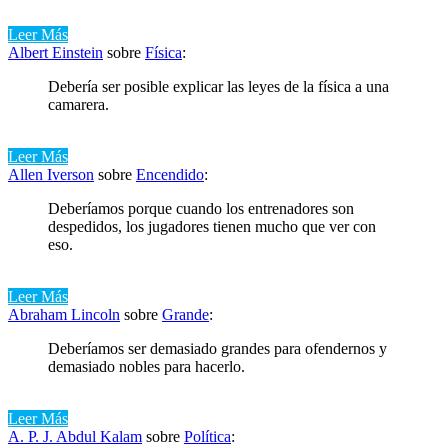
Leer Más
Albert Einstein
sobre
Física
:
Debería ser posible explicar las leyes de la física a una
camarera.
Leer Más
Allen Iverson
sobre
Encendido
:
Deberíamos porque cuando los entrenadores son
despedidos, los jugadores tienen mucho que ver con
eso.
Leer Más
Abraham Lincoln
sobre
Grande
:
Deberíamos ser demasiado grandes para ofendernos y
demasiado nobles para hacerlo.
Leer Más
A. P. J. Abdul Kalam
sobre
Política
: