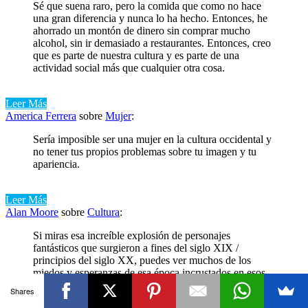
Sé que suena raro, pero la comida que como no hace
una gran diferencia y nunca lo ha hecho. Entonces, he
ahorrado un montón de dinero sin comprar mucho
alcohol, sin ir demasiado a restaurantes. Entonces, creo
que es parte de nuestra cultura y es parte de una
actividad social más que cualquier otra cosa.
Leer Más
America Ferrera
sobre
Mujer
:
Sería imposible ser una mujer en la cultura occidental y
no tener tus propios problemas sobre tu imagen y tu
apariencia.
Leer Más
Alan Moore
sobre
Cultura
:
Si miras esa increíble explosión de personajes
fantásticos que surgieron a fines del siglo XIX /
principios del siglo XX, puedes ver muchos de los
miedos y esperanzas de esa época incrustados en esos
personajes. Incluso en los fragmentos desechables de la
Shares
cultura contemporánea, a menudo se pueden encontrar