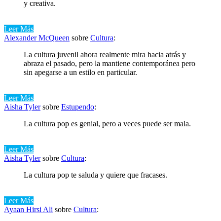
y creativa.
Leer Más
Alexander McQueen
sobre
Cultura
:
La cultura juvenil ahora realmente mira hacia atrás y
abraza el pasado, pero la mantiene contemporánea pero
sin apegarse a un estilo en particular.
Leer Más
Aisha Tyler
sobre
Estupendo
:
La cultura pop es genial, pero a veces puede ser mala.
Leer Más
Aisha Tyler
sobre
Cultura
:
La cultura pop te saluda y quiere que fracases.
Leer Más
Ayaan Hirsi Ali
sobre
Cultura
: