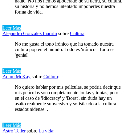
nadie. No nos hemos apoderado de su tierra, su cultura,
su historia y no hemos intentado imponerles nuestra
forma de vida.
Leer Más
Alejandro Gonzalez Inarritu
sobre
Cultura
:
No me gusta el tono irónico que ha tomado nuestra
cultura pop en el mundo. Todo es 'irónico'. Todo es
'genial'.
Leer Más
Adam McKay
sobre
Cultura
:
No quiero hablar por mis películas, se podría decir que
mis películas son completamente tontas y tontas, pero
en el caso de 'Idiocracy' y 'Borat', sin duda hay un
asalto realmente subversivo y sofisticado a la cultura
estadounidense. .
Leer Más
Astro Teller
sobre
La vida
: