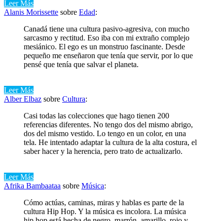
Leer Más
Alanis Morissette
sobre
Edad
:
Canadá tiene una cultura pasivo-agresiva, con mucho
sarcasmo y rectitud. Eso iba con mi extraño complejo
mesiánico. El ego es un monstruo fascinante. Desde
pequeño me enseñaron que tenía que servir, por lo que
pensé que tenía que salvar el planeta.
Leer Más
Alber Elbaz
sobre
Cultura
:
Casi todas las colecciones que hago tienen 200
referencias diferentes. No tengo dos del mismo abrigo,
dos del mismo vestido. Lo tengo en un color, en una
tela. He intentado adaptar la cultura de la alta costura, el
saber hacer y la herencia, pero trato de actualizarlo.
Leer Más
Afrika Bambaataa
sobre
Música
:
Cómo actúas, caminas, miras y hablas es parte de la
cultura Hip Hop. Y la música es incolora. La música
hip hop está hecha de negro, marrón, amarillo, rojo y