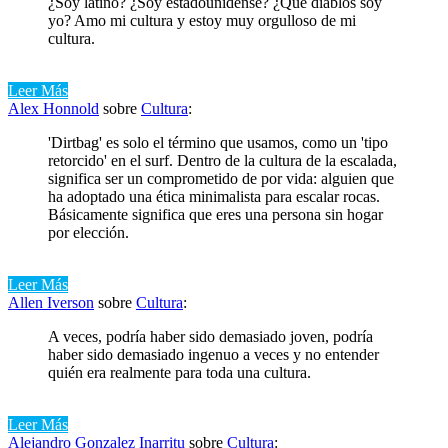
¿Soy latino? ¿Soy estadounidense? ¿Qué diablos soy
yo? Amo mi cultura y estoy muy orgulloso de mi
cultura.
Leer Más
Alex Honnold
sobre
Cultura
:
'Dirtbag' es solo el término que usamos, como un 'tipo
retorcido' en el surf. Dentro de la cultura de la escalada,
significa ser un comprometido de por vida: alguien que
ha adoptado una ética minimalista para escalar rocas.
Básicamente significa que eres una persona sin hogar
por elección.
Leer Más
Allen Iverson
sobre
Cultura
:
A veces, podría haber sido demasiado joven, podría
haber sido demasiado ingenuo a veces y no entender
quién era realmente para toda una cultura.
Leer Más
Alejandro Gonzalez Inarritu
sobre
Cultura
: